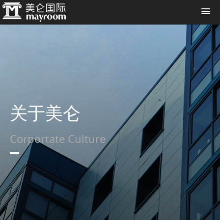
关于美仑
Corportate Culture