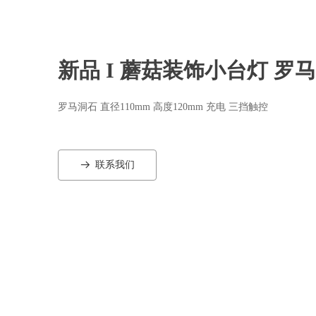
新品 I 蘑菇装饰小台灯 罗
罗马洞石 直径110mm 高度120mm 充电 三挡触控
联系我们
뀠