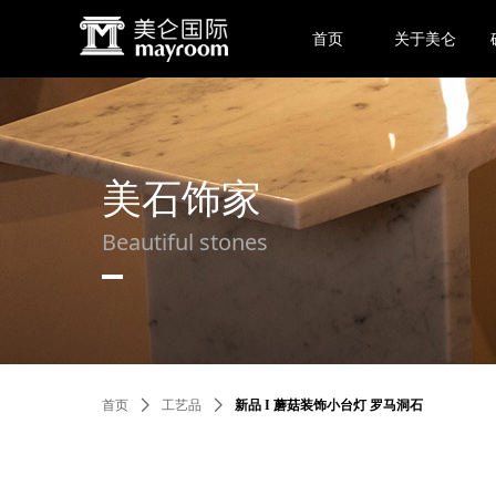
首页
关于美仑
美石饰家
Beautiful stones
首页
ꄲ
工艺品
ꄲ
新品 I 蘑菇装饰小台灯 罗马洞石