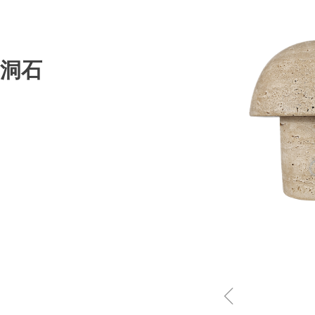
马洞石
ꁆ